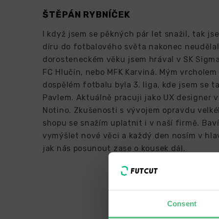
ŠTĚPÁN RYBNÍČEK
I když jsem se pěkných pár let snažil, tak j
díru do fotbalového světa nakonec neudělal
dorosteneckém věku jsem hrával v SK Sigm
FC Hlučín, nebo MFK Karviná. Mým vrcholem
dospělém fotbalu byla 3. liga, kde jsem se ta
Pavlem. Aktuálně pracuji jako UX designer v
Notino. Zkušenosti s vývojem opravdu velké
shopu se snažím uplatnit i v naší firmě. Bav
vymýšlet nové věci a každý den nosím v hla
jak nás posunout zase o kousek dál.
Consent
We h