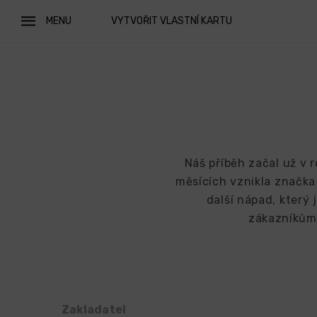
MENU
VYTVOŘIT VLASTNÍ KARTU
Náš příběh začal už v r
měsících vznikla značka 
další nápad, který
zákazníkům 
Zakladatel