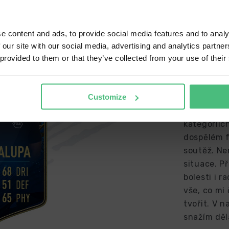
ip to
United States (USD)
e content and ads, to provide social media features and to analy
Zakladate
 our site with our social media, advertising and analytics partn
nguage
 provided to them or that they’ve collected from your use of their
glish
PAVEL C
Fotbal se 
CONFIRM
Customize
útlého děts
pro mě sta
kategoriíc
dospělém f
soutěž. Ne
situace. Př
bolesti i r
vše, co mi
tvořit. V n
snažím děl