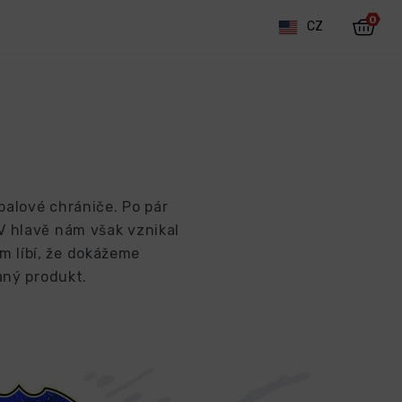
0
CZ
balové chrániče. Po pár
 V hlavě nám však vznikal
m líbí, že dokážeme
aný produkt.