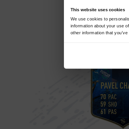
Sh
This website uses cookies
We use cookies to personalis
information about your use of
La
other information that you’ve
En