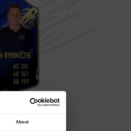
About
tion.